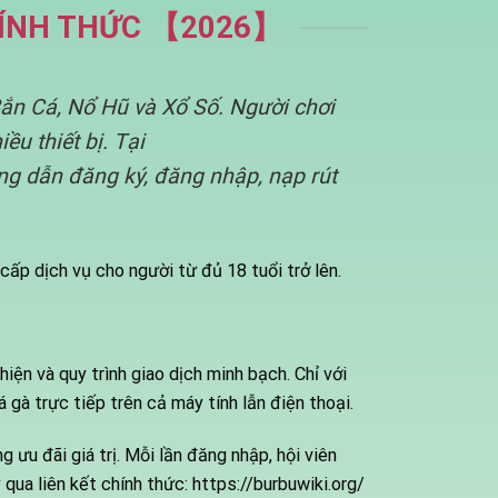
HÍNH THỨC 【2026】
Bắn Cá, Nổ Hũ và Xổ Số. Người chơi
ều thiết bị. Tại
ớng dẫn đăng ký, đăng nhập, nạp rút
cấp dịch vụ cho người từ đủ 18 tuổi trở lên.
iện và quy trình giao dịch minh bạch. Chỉ với
 gà trực tiếp trên cả máy tính lẫn điện thoại.
u đãi giá trị. Mỗi lần đăng nhập, hội viên
qua liên kết chính thức: https://burbuwiki.org/