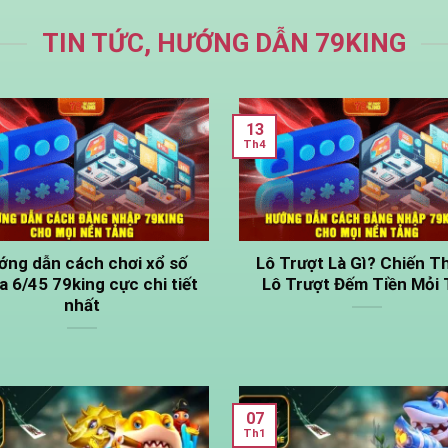
TIN TỨC, HƯỚNG DẪN 79KING
13
Th4
ớng dẫn cách chơi xổ số
Lô Trượt Là Gì? Chiến T
 6/45 79king cực chi tiết
Lô Trượt Đếm Tiền Mỏi 
nhất
07
Th1