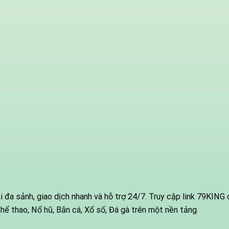
 đa sảnh, giao dịch nhanh và hỗ trợ 24/7. Truy cập link 79KING 
Thể thao, Nổ hũ, Bắn cá, Xổ số, Đá gà trên một nền tảng.