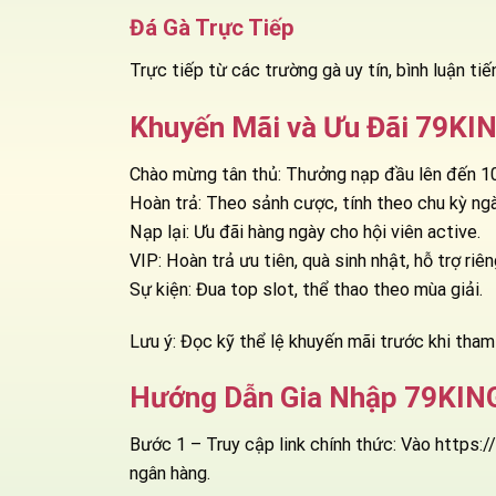
Đá Gà Trực Tiếp
Trực tiếp từ các trường gà uy tín, bình luận tiế
Khuyến Mãi và Ưu Đãi 79KI
Chào mừng tân thủ: Thưởng nạp đầu lên đến 10
Hoàn trả: Theo sảnh cược, tính theo chu kỳ ng
Nạp lại: Ưu đãi hàng ngày cho hội viên active.
VIP: Hoàn trả ưu tiên, quà sinh nhật, hỗ trợ riên
Sự kiện: Đua top slot, thể thao theo mùa giải.
Lưu ý: Đọc kỹ thể lệ khuyến mãi trước khi tham
Hướng Dẫn Gia Nhập 79KING
Bước 1 – Truy cập link chính thức: Vào https:
ngân hàng.