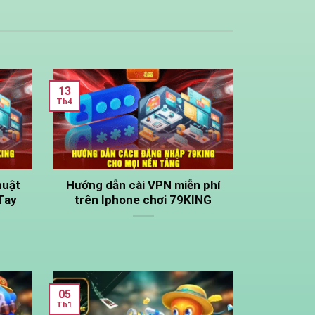
13
Th4
huật
Hướng dẫn cài VPN miễn phí
Tay
trên Iphone chơi 79KING
05
Th1