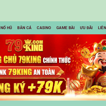
NỔ HŨ
BẮN CÁ
CASINO
GAME BÀI
ƯU ĐÃI
LIÊ