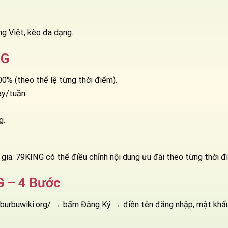
ng Việt, kèo đa dạng.
NG
0% (theo thể lệ từng thời điểm).
ày/tuần.
g.
 gia. 79KING có thể điều chỉnh nội dung ưu đãi theo từng thời đ
 – 4 Bước
//burbuwiki.org/ → bấm Đăng Ký → điền tên đăng nhập, mật khẩu,