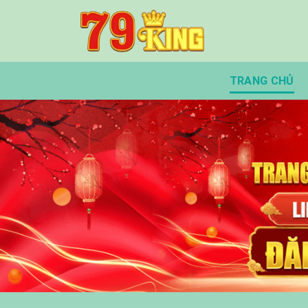
Skip
to
content
TRANG CHỦ