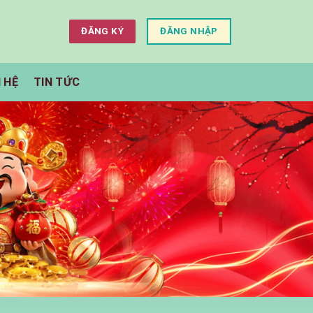
ĐĂNG KÝ
ĐĂNG NHẬP
N HỆ
TIN TỨC