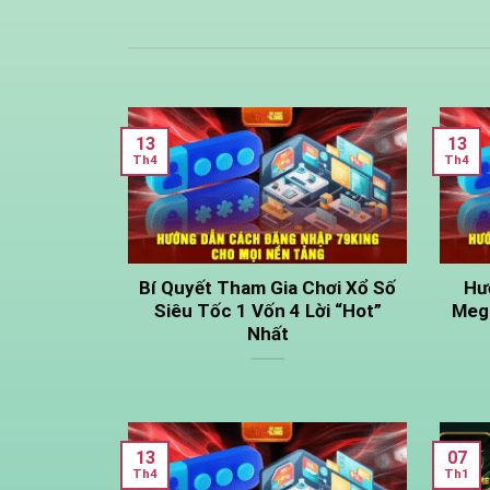
13
13
Th4
Th4
Bí Quyết Tham Gia Chơi Xổ Số
Hư
Siêu Tốc 1 Vốn 4 Lời “Hot”
Mega
Nhất
13
07
Th4
Th1