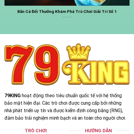
Bắn Cá Đổi Thưởng Khám Phá Trò Chơi Giải Trí Số 1
79KING
hoạt động theo tiêu chuẩn quốc tế với hệ thống
bảo mật hiện đại. Các trò chơi được cung cấp bởi những
nhà phát triển uy tín và được kiểm định công bằng (RNG),
đảm bảo trải nghiệm minh bạch và an toàn cho người chơi.
TRÒ CHƠI
HƯỚNG DẪN