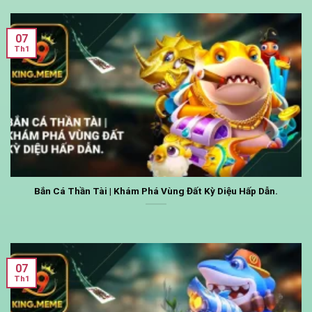
07
Th1
Bắn Cá Thần Tài | Khám Phá Vùng Đất Kỳ Diệu Hấp Dẫn.
07
Th1