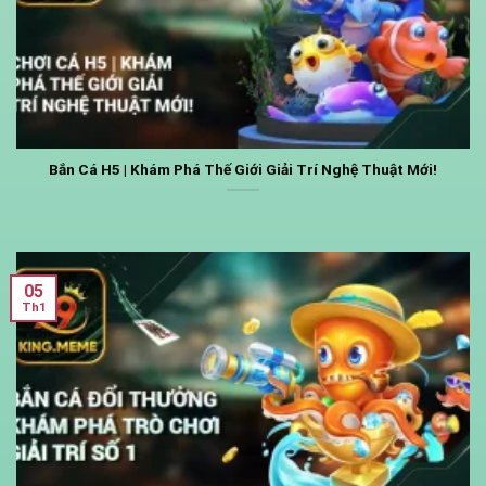
Bắn Cá H5 | Khám Phá Thế Giới Giải Trí Nghệ Thuật Mới!
05
Th1