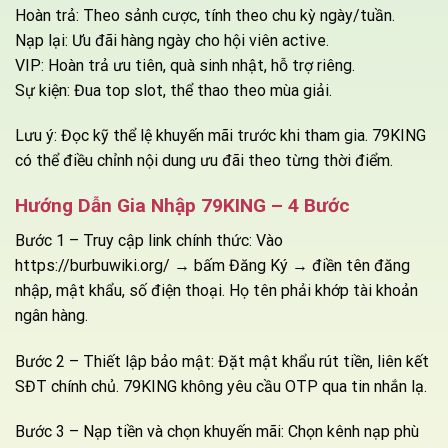
Hoàn trả: Theo sảnh cược, tính theo chu kỳ ngày/tuần.
Nạp lại: Ưu đãi hàng ngày cho hội viên active.
VIP: Hoàn trả ưu tiên, quà sinh nhật, hỗ trợ riêng.
Sự kiện: Đua top slot, thể thao theo mùa giải.
Lưu ý: Đọc kỹ thể lệ khuyến mãi trước khi tham gia. 79KING
có thể điều chỉnh nội dung ưu đãi theo từng thời điểm.
Hướng Dẫn Gia Nhập 79KING – 4 Bước
Bước 1 – Truy cập link chính thức: Vào
https://burbuwiki.org/ → bấm Đăng Ký → điền tên đăng
nhập, mật khẩu, số điện thoại. Họ tên phải khớp tài khoản
ngân hàng.
Bước 2 – Thiết lập bảo mật: Đặt mật khẩu rút tiền, liên kết
SĐT chính chủ. 79KING không yêu cầu OTP qua tin nhắn lạ.
Bước 3 – Nạp tiền và chọn khuyến mãi: Chọn kênh nạp phù