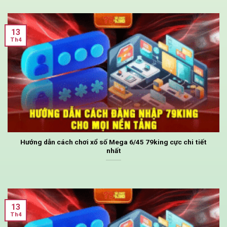
13
Th4
Hướng dẫn cách chơi xổ số Mega 6/45 79king cực chi tiết
nhất
13
Th4