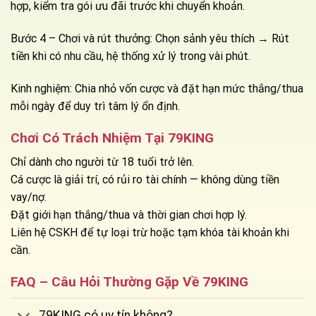
hợp, kiểm tra gói ưu đãi trước khi chuyển khoản.
Bước 4 – Chơi và rút thưởng: Chọn sảnh yêu thích → Rút
tiền khi có nhu cầu, hệ thống xử lý trong vài phút.
Kinh nghiệm: Chia nhỏ vốn cược và đặt hạn mức thắng/thua
mỗi ngày để duy trì tâm lý ổn định.
Chơi Có Trách Nhiệm Tại 79KING
Chỉ dành cho người từ 18 tuổi trở lên.
Cá cược là giải trí, có rủi ro tài chính — không dùng tiền
vay/nợ.
Đặt giới hạn thắng/thua và thời gian chơi hợp lý.
Liên hệ CSKH để tự loại trừ hoặc tạm khóa tài khoản khi
cần.
FAQ – Câu Hỏi Thường Gặp Về 79KING
79KING có uy tín không?