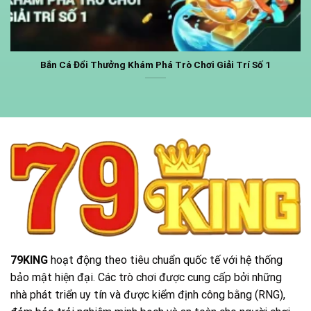
Bắn Cá Đổi Thưởng Khám Phá Trò Chơi Giải Trí Số 1
79KING
hoạt động theo tiêu chuẩn quốc tế với hệ thống
bảo mật hiện đại. Các trò chơi được cung cấp bởi những
nhà phát triển uy tín và được kiểm định công bằng (RNG),