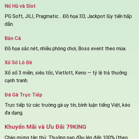
Nổ Hũ và Slot
PG Soft, JILI, Pragmatic… Đồ họa 3D, Jackpot lũy tiến hấp
dẫn.
Bắn Cá
Đồ họa sắc nét, nhiều phòng chơi, Boss event theo mùa.
Xổ Số Lô Đề
Xổ số 3 miền, siêu tốc, Vietlott, Keno — tỷ lệ trả thưởng
cạnh tranh.
Đá Gà Trực Tiếp
Trực tiếp từ các trường gà uy tín, bình luận tiếng Việt, kèo
đa dạng.
Khuyến Mãi và Ưu Đãi 79KING
Chào mừng tân thủ: Thưởng nạp đầu lên đến 100% (theo