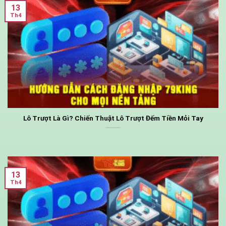
13
Th4
Lô Trượt Là Gì? Chiến Thuật Lô Trượt Đếm Tiền Mỏi Tay
13
Th4