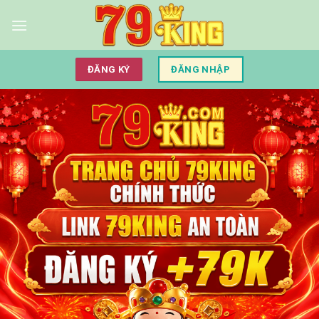
Skip
to
content
ĐĂNG KÝ
ĐĂNG NHẬP