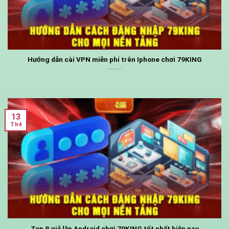
Hướng dẫn cài VPN miễn phí trên Iphone chơi 79KING
13
Th4
Top 8 giả lập Android chơi 79KING tốt nhất hiện nay