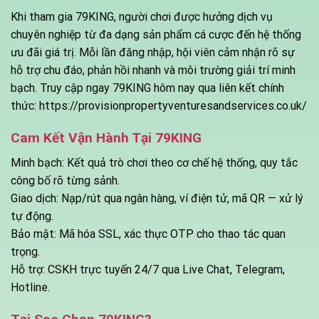
Khi tham gia 79KING, người chơi được hưởng dịch vụ
chuyên nghiệp từ đa dạng sản phẩm cá cược đến hệ thống
ưu đãi giá trị. Mỗi lần đăng nhập, hội viên cảm nhận rõ sự
hỗ trợ chu đáo, phản hồi nhanh và môi trường giải trí minh
bạch. Truy cập ngay 79KING hôm nay qua liên kết chính
thức: https://provisionpropertyventuresandservices.co.uk/
Cam Kết Vận Hành Tại 79KING
Minh bạch: Kết quả trò chơi theo cơ chế hệ thống, quy tắc
công bố rõ từng sảnh.
Giao dịch: Nạp/rút qua ngân hàng, ví điện tử, mã QR — xử lý
tự động.
Bảo mật: Mã hóa SSL, xác thực OTP cho thao tác quan
trọng.
Hỗ trợ: CSKH trực tuyến 24/7 qua Live Chat, Telegram,
Hotline.