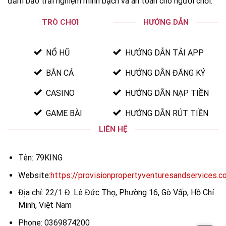
đảm bảo trải nghiệm minh bạch và an toàn cho người chơi.
TRÒ CHƠI
HƯỚNG DẪN
NỔ HŨ
HƯỚNG DẪN TẢI APP
BẮN CÁ
HƯỚNG DẪN ĐĂNG KÝ
CASINO
HƯỚNG DẪN NẠP TIỀN
GAME BÀI
HƯỚNG DẪN RÚT TIỀN
LIÊN HỆ
Tên: 79KING
Website:
https://provisionpropertyventuresandservices.co
Địa chỉ: 22/1 Đ. Lê Đức Thọ, Phường 16, Gò Vấp, Hồ Chí
Minh, Việt Nam
Phone: 0369874200