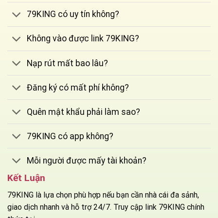
79KING có uy tín không?
Không vào được link 79KING?
Nạp rút mất bao lâu?
Đăng ký có mất phí không?
Quên mật khẩu phải làm sao?
79KING có app không?
Mỗi người được mấy tài khoản?
Kết Luận
79KING là lựa chọn phù hợp nếu bạn cần nhà cái đa sảnh,
giao dịch nhanh và hỗ trợ 24/7. Truy cập link 79KING chính