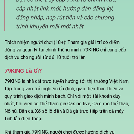
cập nhật link mới, hướng dẫn đăng ký,
đăng nhập, nạp rút tiền và các chương
trình khuyến mãi mới nhất.
Trách nhiệm người chơi (18+): Tham gia giải trí có điểm
dừng và quản lý tài chính thông minh. 79KING chỉ cung cấp
dịch vụ cho người từ đủ 18 tuổi trở lên.
79KING Là Gì?
79KING là nhà cái trực tuyến hướng tới thị trường Việt Nam,
tập trung vào trải nghiệm ổn định, giao diện thân thiện và
quy trình giao dịch minh bạch. Chỉ với một tài khoản duy
nhất, hội viên có thể tham gia Casino live, Cá cược thể thao,
Nổ hũ, Bắn cá, Xổ số lô đề và Đá gà trực tiếp trên cả máy
tính lẫn điện thoại.
Khi tham gia 79KING, người chơi được hưởng dịch vụ