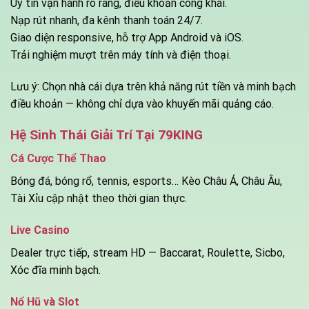
Uy tín vận hành rõ ràng, điều khoản công khai.
Nạp rút nhanh, đa kênh thanh toán 24/7.
Giao diện responsive, hỗ trợ App Android và iOS.
Trải nghiệm mượt trên máy tính và điện thoại.
Lưu ý: Chọn nhà cái dựa trên khả năng rút tiền và minh bạch
điều khoản — không chỉ dựa vào khuyến mãi quảng cáo.
Hệ Sinh Thái Giải Trí Tại 79KING
Cá Cược Thể Thao
Bóng đá, bóng rổ, tennis, esports… Kèo Châu Á, Châu Âu,
Tài Xỉu cập nhật theo thời gian thực.
Live Casino
Dealer trực tiếp, stream HD — Baccarat, Roulette, Sicbo,
Xóc đĩa minh bạch.
Nổ Hũ và Slot