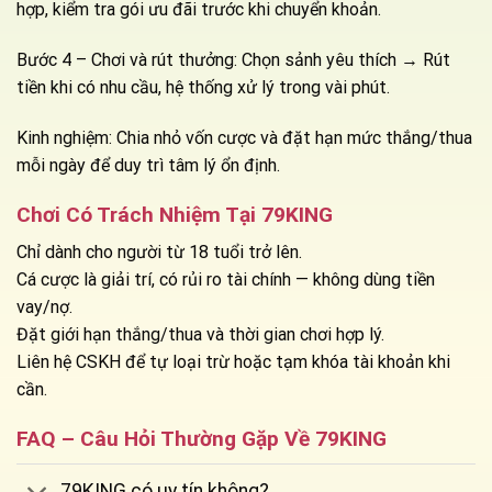
hợp, kiểm tra gói ưu đãi trước khi chuyển khoản.
Bước 4 – Chơi và rút thưởng: Chọn sảnh yêu thích → Rút
tiền khi có nhu cầu, hệ thống xử lý trong vài phút.
Kinh nghiệm: Chia nhỏ vốn cược và đặt hạn mức thắng/thua
mỗi ngày để duy trì tâm lý ổn định.
Chơi Có Trách Nhiệm Tại 79KING
Chỉ dành cho người từ 18 tuổi trở lên.
Cá cược là giải trí, có rủi ro tài chính — không dùng tiền
vay/nợ.
Đặt giới hạn thắng/thua và thời gian chơi hợp lý.
Liên hệ CSKH để tự loại trừ hoặc tạm khóa tài khoản khi
cần.
FAQ – Câu Hỏi Thường Gặp Về 79KING
79KING có uy tín không?