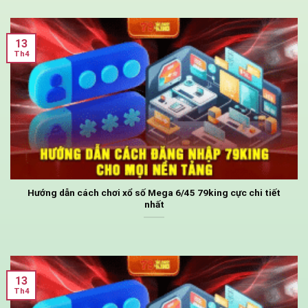
13
Th4
Hướng dẫn cách chơi xổ số Mega 6/45 79king cực chi tiết
nhất
13
Th4