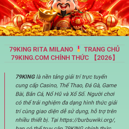
79KING RITA MILANO
TRANG CHỦ
79KING.COM CHÍNH THỨC 【2026】
79KING
là nền tảng giải trí trực tuyến
cung cấp Casino, Thể Thao, Đá Gà, Game
Bài, Bắn Cá, Nổ Hũ và Xổ Số. Người chơi
có thể trải nghiệm đa dạng hình thức giải
trí cùng giao diện dễ sử dụng, hỗ trợ trên
nhiều thiết bị. Tại https://burbuwiki.org/,
bạn có thể truy cập 79KING chính thức,