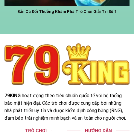
Bắn Cá Đổi Thưởng Khám Phá Trò Chơi Giải Trí Số 1
79KING
hoạt động theo tiêu chuẩn quốc tế với hệ thống
bảo mật hiện đại. Các trò chơi được cung cấp bởi những
nhà phát triển uy tín và được kiểm định công bằng (RNG),
đảm bảo trải nghiệm minh bạch và an toàn cho người chơi.
TRÒ CHƠI
HƯỚNG DẪN