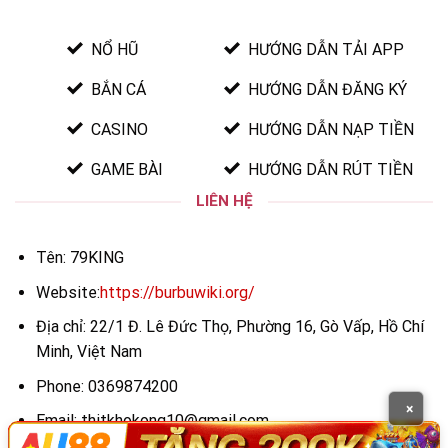
NỔ HŨ
HƯỚNG DẪN TẢI APP
BẮN CÁ
HƯỚNG DẪN ĐĂNG KÝ
CASINO
HƯỚNG DẪN NẠP TIỀN
GAME BÀI
HƯỚNG DẪN RÚT TIỀN
LIÊN HỆ
Tên: 79KING
Website:
https://burbuwiki.org/
Địa chỉ: 22/1 Đ. Lê Đức Thọ, Phường 16, Gò Vấp, Hồ Chí
Minh, Việt Nam
Phone: 0369874200
×
Email:
thitkhokong10@gmail.com