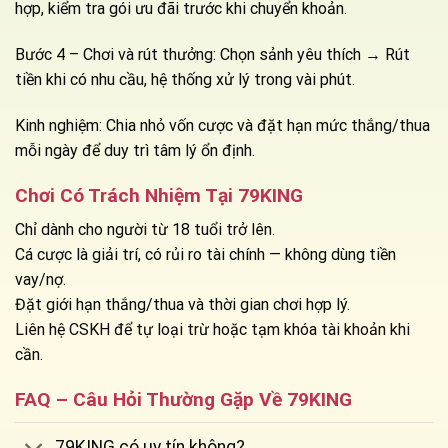
hợp, kiểm tra gói ưu đãi trước khi chuyển khoản.
Bước 4 – Chơi và rút thưởng: Chọn sảnh yêu thích → Rút
tiền khi có nhu cầu, hệ thống xử lý trong vài phút.
Kinh nghiệm: Chia nhỏ vốn cược và đặt hạn mức thắng/thua
mỗi ngày để duy trì tâm lý ổn định.
Chơi Có Trách Nhiệm Tại 79KING
Chỉ dành cho người từ 18 tuổi trở lên.
Cá cược là giải trí, có rủi ro tài chính — không dùng tiền
vay/nợ.
Đặt giới hạn thắng/thua và thời gian chơi hợp lý.
Liên hệ CSKH để tự loại trừ hoặc tạm khóa tài khoản khi
cần.
FAQ – Câu Hỏi Thường Gặp Về 79KING
79KING có uy tín không?