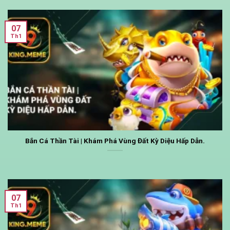
07
Th1
Bắn Cá Thần Tài | Khám Phá Vùng Đất Kỳ Diệu Hấp Dẫn.
07
Th1