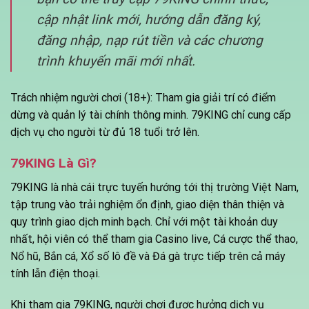
cập nhật link mới, hướng dẫn đăng ký,
đăng nhập, nạp rút tiền và các chương
trình khuyến mãi mới nhất.
Trách nhiệm người chơi (18+): Tham gia giải trí có điểm
dừng và quản lý tài chính thông minh. 79KING chỉ cung cấp
dịch vụ cho người từ đủ 18 tuổi trở lên.
79KING Là Gì?
79KING là nhà cái trực tuyến hướng tới thị trường Việt Nam,
tập trung vào trải nghiệm ổn định, giao diện thân thiện và
quy trình giao dịch minh bạch. Chỉ với một tài khoản duy
nhất, hội viên có thể tham gia Casino live, Cá cược thể thao,
Nổ hũ, Bắn cá, Xổ số lô đề và Đá gà trực tiếp trên cả máy
tính lẫn điện thoại.
Khi tham gia 79KING, người chơi được hưởng dịch vụ