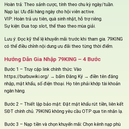
Hoàn trả: Theo sảnh cược, tính theo chu kỳ ngày/tuần.
Nạp lại: Ưu đãi hàng ngày cho hội viên active.
VIP: Hoàn trả ưu tiên, quà sinh nhật, hỗ trợ riêng.
Sự kiện: Đua top slot, thể thao theo mùa giải.
Lưu ý: Đọc kỹ thể lệ khuyến mãi trước khi tham gia. 79KING
có thể điều chỉnh nội dung ưu đãi theo từng thời điểm.
Hướng Dẫn Gia Nhập 79KING – 4 Bước
Bước 1 – Truy cập link chính thức: Vào
https://burbuwiki.org/ → bấm Đăng Ký → điền tên đăng
nhập, mật khẩu, số điện thoại. Họ tên phải khớp tài khoản
ngân hàng.
Bước 2 – Thiết lập bảo mật: Đặt mật khẩu rút tiền, liên kết
SĐT chính chủ. 79KING không yêu cầu OTP qua tin nhắn lạ.
Bước 3 – Nạp tiền và chọn khuyến mãi: Chọn kênh nạp phù