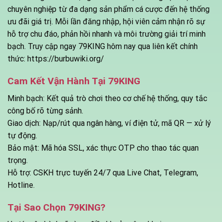
chuyên nghiệp từ đa dạng sản phẩm cá cược đến hệ thống
ưu đãi giá trị. Mỗi lần đăng nhập, hội viên cảm nhận rõ sự
hỗ trợ chu đáo, phản hồi nhanh và môi trường giải trí minh
bạch. Truy cập ngay 79KING hôm nay qua liên kết chính
thức: https://burbuwiki.org/
Cam Kết Vận Hành Tại 79KING
Minh bạch: Kết quả trò chơi theo cơ chế hệ thống, quy tắc
công bố rõ từng sảnh.
Giao dịch: Nạp/rút qua ngân hàng, ví điện tử, mã QR — xử lý
tự động.
Bảo mật: Mã hóa SSL, xác thực OTP cho thao tác quan
trọng.
Hỗ trợ: CSKH trực tuyến 24/7 qua Live Chat, Telegram,
Hotline.
Tại Sao Chọn 79KING?