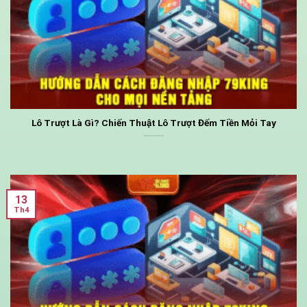
Lô Trượt Là Gì? Chiến Thuật Lô Trượt Đếm Tiền Mỏi Tay
13
Th4