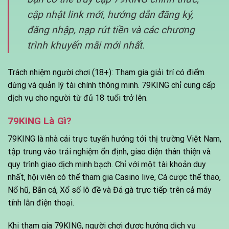
cập nhật link mới, hướng dẫn đăng ký,
đăng nhập, nạp rút tiền và các chương
trình khuyến mãi mới nhất.
Trách nhiệm người chơi (18+): Tham gia giải trí có điểm
dừng và quản lý tài chính thông minh. 79KING chỉ cung cấp
dịch vụ cho người từ đủ 18 tuổi trở lên.
79KING Là Gì?
79KING là nhà cái trực tuyến hướng tới thị trường Việt Nam,
tập trung vào trải nghiệm ổn định, giao diện thân thiện và
quy trình giao dịch minh bạch. Chỉ với một tài khoản duy
nhất, hội viên có thể tham gia Casino live, Cá cược thể thao,
Nổ hũ, Bắn cá, Xổ số lô đề và Đá gà trực tiếp trên cả máy
tính lẫn điện thoại.
Khi tham gia 79KING, người chơi được hưởng dịch vụ