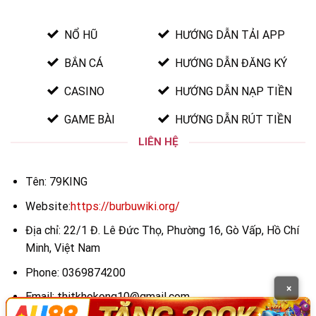
NỔ HŨ
HƯỚNG DẪN TẢI APP
BẮN CÁ
HƯỚNG DẪN ĐĂNG KÝ
CASINO
HƯỚNG DẪN NẠP TIỀN
GAME BÀI
HƯỚNG DẪN RÚT TIỀN
LIÊN HỆ
Tên: 79KING
Website:
https://burbuwiki.org/
Địa chỉ: 22/1 Đ. Lê Đức Thọ, Phường 16, Gò Vấp, Hồ Chí
Minh, Việt Nam
Phone: 0369874200
×
Email:
thitkhokong10@gmail.com