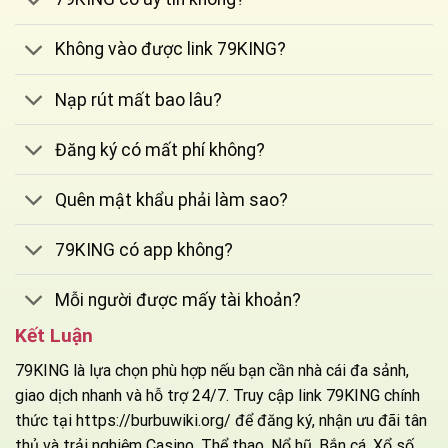
Không vào được link 79KING?
Nạp rút mất bao lâu?
Đăng ký có mất phí không?
Quên mật khẩu phải làm sao?
79KING có app không?
Mỗi người được mấy tài khoản?
Kết Luận
79KING là lựa chọn phù hợp nếu bạn cần nhà cái đa sảnh,
giao dịch nhanh và hỗ trợ 24/7. Truy cập link 79KING chính
thức tại https://burbuwiki.org/ để đăng ký, nhận ưu đãi tân
thủ và trải nghiệm Casino, Thể thao, Nổ hũ, Bắn cá, Xổ số,