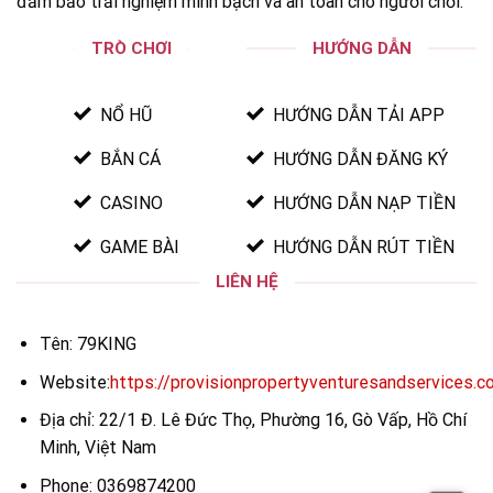
đảm bảo trải nghiệm minh bạch và an toàn cho người chơi.
TRÒ CHƠI
HƯỚNG DẪN
NỔ HŨ
HƯỚNG DẪN TẢI APP
BẮN CÁ
HƯỚNG DẪN ĐĂNG KÝ
CASINO
HƯỚNG DẪN NẠP TIỀN
GAME BÀI
HƯỚNG DẪN RÚT TIỀN
LIÊN HỆ
Tên: 79KING
Website:
https://provisionpropertyventuresandservices.co
Địa chỉ: 22/1 Đ. Lê Đức Thọ, Phường 16, Gò Vấp, Hồ Chí
Minh, Việt Nam
Phone: 0369874200