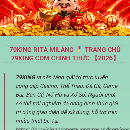
79KING RITA MILANO
TRANG CHỦ
79KING.COM CHÍNH THỨC 【2026】
79KING
là nền tảng giải trí trực tuyến
cung cấp Casino, Thể Thao, Đá Gà, Game
Bài, Bắn Cá, Nổ Hũ và Xổ Số. Người chơi
có thể trải nghiệm đa dạng hình thức giải
trí cùng giao diện dễ sử dụng, hỗ trợ trên
nhiều thiết bị. Tại
https://provisionpropertyventuresandservices.