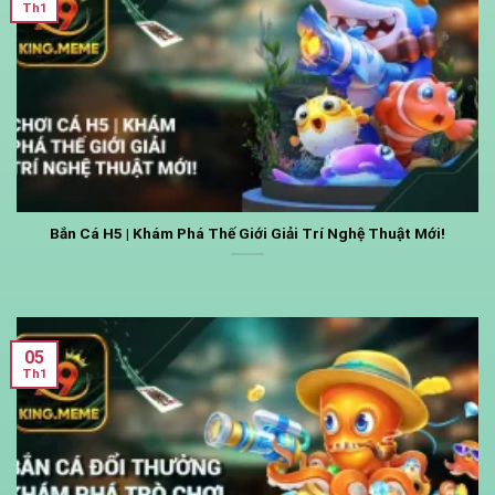
Th1
Bắn Cá H5 | Khám Phá Thế Giới Giải Trí Nghệ Thuật Mới!
05
Th1