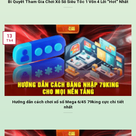
Bí Quyết Tham Gia Chơi Xổ Số Siêu Tốc 1 Vốn 4 Lời “Hot” Nhất
13
Th4
Hướng dẫn cách chơi xổ số Mega 6/45 79king cực chi tiết
nhất