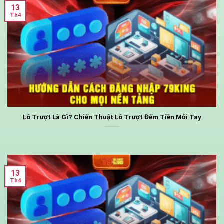
13
Th4
Lô Trượt Là Gì? Chiến Thuật Lô Trượt Đếm Tiền Mỏi Tay
13
Th4