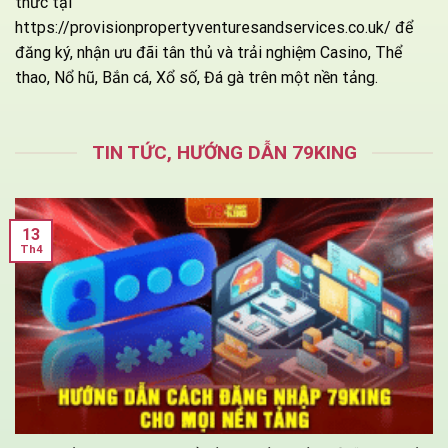
thức tại
https://provisionpropertyventuresandservices.co.uk/ để
đăng ký, nhận ưu đãi tân thủ và trải nghiệm Casino, Thể
thao, Nổ hũ, Bắn cá, Xổ số, Đá gà trên một nền tảng.
TIN TỨC, HƯỚNG DẪN 79KING
13
Th4